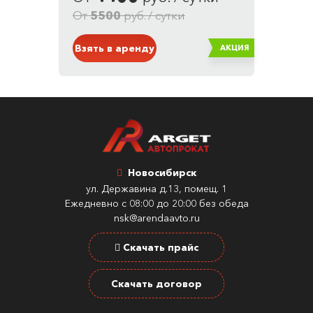
Белый
От
5500
руб. / сутки
Взять в аренду
АКЦИЯ
Новосибирск
ул. Державина д.13, помещ. 1
Ежедневно с 08:00 до 20:00 без обеда
nsk@arendaavto.ru
Скачать прайс
Скачать договор