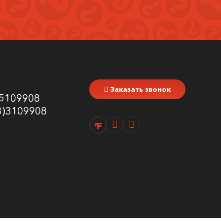
Заказать звонок
5109908
3)3109908