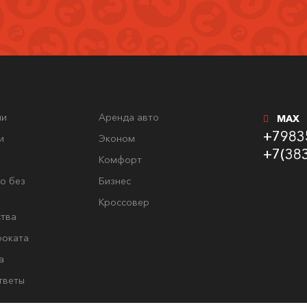
ли
Аренда авто
MAX
+7983
и
Эконом
+7(38
Комфорт
о без
Бизнес
Кроссовер
тва
роката
а
тветы