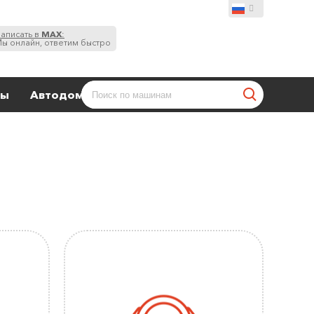
аписать в
MAX
:
ы онлайн, ответим быстро
ты
Автодома