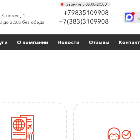
Звоните с 08:00-20:00
+79835109908
13, помещ. 1
Н
М
+7(383)3109908
0 до 20:00 без обеда
уги
О компании
Новости
Отзывы
Контак