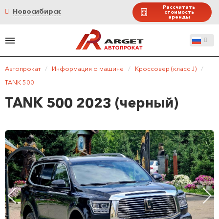
Рассчитать
Новосибирск
стоимость
аренды
Автопрокат
/
Информация о машине
/
Кроссовер (класс J)
/
TANK 500
TANK 500 2023 (черный)