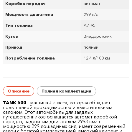
Коробка передач
автомат
Мощность двигателя
299 л/с
Тип топлива
АИ-95
Кузов
Внедорожник
Привод
полный
Потребление топлива
12.4 л/100 км
Описание
Полная комплектация
TANK 500
- машина J класса, которая обладает
повышенной проходимостью и вместительным
салоном. Этот автомобиль для заядлых
путешественников оснащается автомат коробкой
передач, надежным двигателем 2993 см
3
с
мощностью 299 лошадиных сил, имеет современный
салон с богатой комплектацией, высокий клиренс и