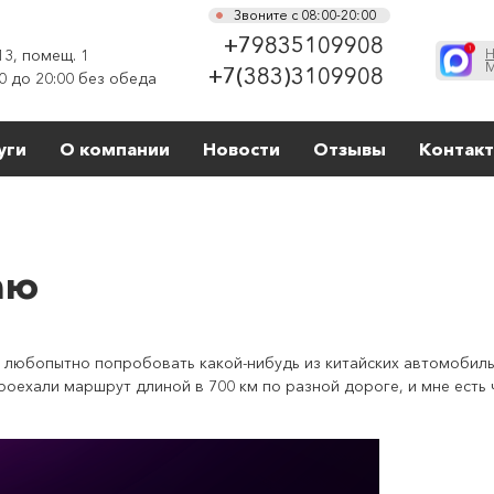
Звоните с 08:00-20:00
+79835109908
13, помещ. 1
Н
М
+7(383)3109908
0 до 20:00 без обеда
уги
О компании
Новости
Отзывы
Контак
аю
 любопытно попробовать какой-нибудь из китайских автомобиль
роехали маршрут длиной в 700 км по разной дороге, и мне есть 