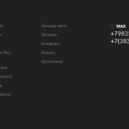
ли
Аренда авто
MAX
+7983
и
Эконом
+7(38
Комфорт
о без
Бизнес
Кроссовер
тва
роката
а
тветы