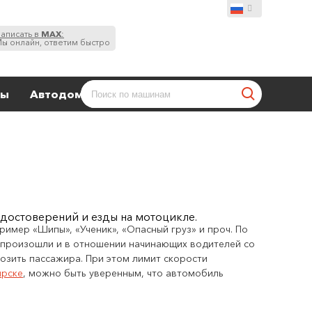
аписать в
MAX
:
ы онлайн, ответим быстро
ты
Автодома
удостоверений и езды на мотоцикле.
имер «Шипы», «Ученик», «Опасный груз» и проч. По
я произошли и в отношении начинающих водителей со
возить пассажира. При этом лимит скорости
ирске
, можно быть уверенным, что автомобиль