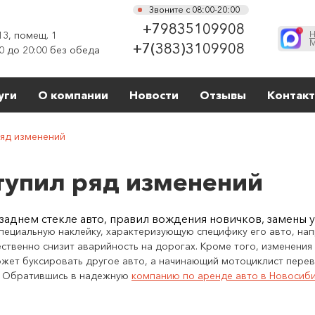
Звоните с 08:00-20:00
+79835109908
13, помещ. 1
Н
М
+7(383)3109908
0 до 20:00 без обеда
уги
О компании
Новости
Отзывы
Контак
ряд изменений
тупил ряд изменений
аднем стекле авто, правил вождения новичков, замены 
пециальную наклейку, характеризующую специфику его авто, напр
ственно снизит аварийность на дорогах. Кроме того, изменени
может буксировать другое авто, а начинающий мотоциклист пере
ч. Обратившись в надежную
компанию по аренде авто в Новосиб