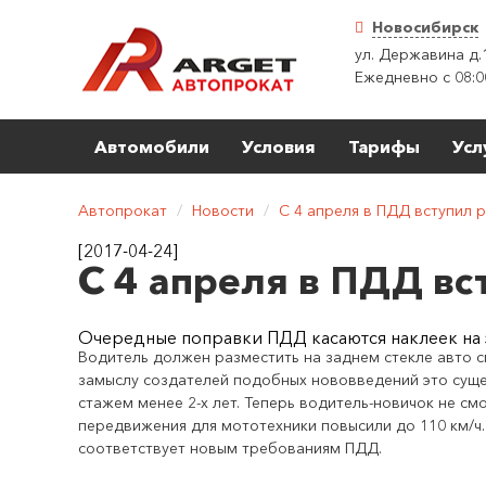
Новосибирск
ул. Державина д.
Ежедневно с 08:0
Автомобили
Условия
Тарифы
Усл
Автопрокат
/
Новости
/
С 4 апреля в ПДД вступил 
[2017-04-24]
С 4 апреля в ПДД вс
Очередные поправки ПДД касаются наклеек на з
Водитель должен разместить на заднем стекле авто с
замыслу создателей подобных нововведений это суще
стажем менее 2-х лет. Теперь водитель-новичок не с
передвижения для мототехники повысили до 110 км/
соответствует новым требованиям ПДД.