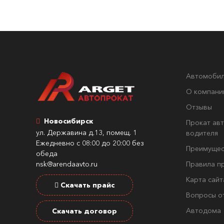
Автомоби
О компани
Отзывы
Новосибирск
Прокат авт
ул. Державина д.13, помещ. 1
водителя
Ежедневно с 08:00 до 20:00 без
Преимущес
обеда
nsk@arendaavto.ru
Правила п
Карта сайт
Скачать прайс
Вопросы о
Автодома
Скачать договор