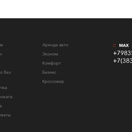
ли
Аренда авто
MAX
+7983
и
Эконом
+7(38
Комфорт
о без
Бизнес
Кроссовер
тва
роката
а
тветы