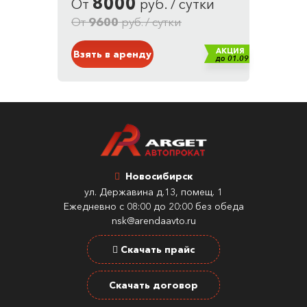
8000
От
руб. / сутки
Кузов: Внедорожник
Белый
От
9600
руб. / сутки
АКЦИЯ
Взять в аренду
до 01.09
Новосибирск
ул. Державина д.13, помещ. 1
Ежедневно с 08:00 до 20:00 без обеда
nsk@arendaavto.ru
Скачать прайс
Скачать договор