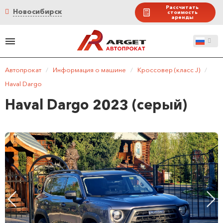
Рассчитать
Новосибирск
стоимость
аренды
Автопрокат
/
Информация о машине
/
Кроссовер (класс J)
/
Haval Dargo
Haval Dargo 2023 (серый)