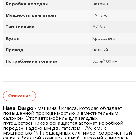
Коробка передач
автомат
Мощность двигателя
191 л/с
Тип топлива
АИ-95
Кузов
Кроссовер
Привод
полный
Потребление топлива
9.8 л/100 км
Описание
Haval Dargo
- машина J класса, которая обладает
повышенной проходимостью и вместительным
салоном. Этот автомобиль для заядлых
путешественников оснащается автомат коробкой
передач, надежным двигателем 1998 см
3
с
мощностью 191 лошадиных сил, имеет современный
салон с богатой комплектацией, высокий клиренс и