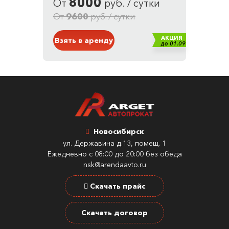
8000
От
руб. / сутки
Кузов: Внедорожник
Белый
От
9600
руб. / сутки
АКЦИЯ
Взять в аренду
до 01.09
Новосибирск
ул. Державина д.13, помещ. 1
Ежедневно с 08:00 до 20:00 без обеда
nsk@arendaavto.ru
Скачать прайс
Скачать договор