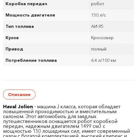
Коробка передач
робот
Мощность двигателя
150 л/с
Тип топлива
АИ-95
Кузов
Кроссовер
Привод
полный
Потребление топлива
6.4 л/100 км
Описание
Haval Jolion
- машина J класса, которая обладает
повышенной проходимостью и вместительным
салоном. Этот автомобиль для заядлых
путешественников оснащается робот коробкой
передач, надежным двигателем 1499 см
3
с
мощностью 150 лошадиных сил, имеет современный
салон с богатой комплектацией, высокий клиренс и