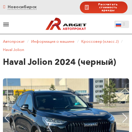
Рассчитать
Новосибирск
стоимость
аренды
Автопрокат
/
Информация о машине
/
Кроссовер (класс J)
/
Haval Jolion
Haval Jolion 2024 (черный)