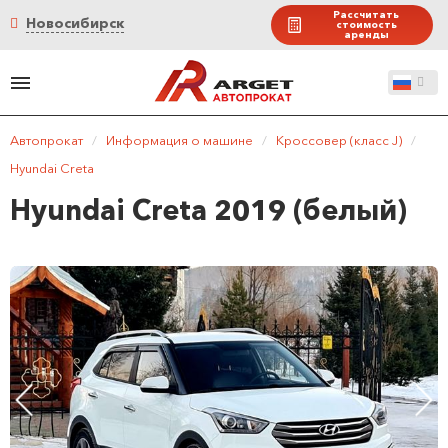
Рассчитать
Новосибирск
стоимость
аренды
Автопрокат
/
Информация о машине
/
Кроссовер (класс J)
/
Hyundai Creta
Hyundai Creta 2019 (белый)