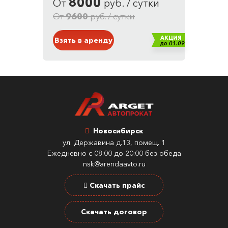
8000
От
руб. / сутки
Кузов: Внедорожник
Белый
От
9600
руб. / сутки
АКЦИЯ
Взять в аренду
до 01.09
Новосибирск
ул. Державина д.13, помещ. 1
Ежедневно с 08:00 до 20:00 без обеда
nsk@arendaavto.ru
Скачать прайс
Скачать договор