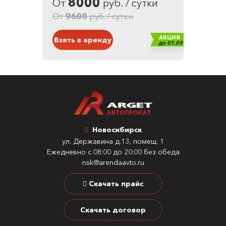
8000
От
руб. / сутки
Кузов: Внедорожник
Белый
От
9600
руб. / сутки
АКЦИЯ
Взять в аренду
до 01.09
Новосибирск
ул. Державина д.13, помещ. 1
Ежедневно с 08:00 до 20:00 без обеда
nsk@arendaavto.ru
Скачать прайс
Скачать договор