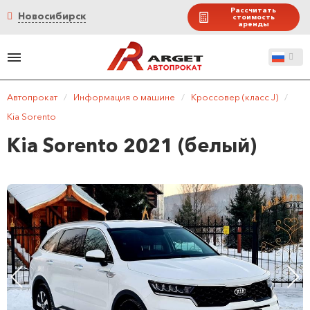
Рассчитать
Новосибирск
стоимость
аренды
Автопрокат
/
Информация о машине
/
Кроссовер (класс J)
/
Kia Sorento
Kia Sorento 2021 (белый)