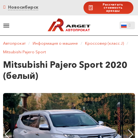
Рассчитать
Новосибирск
стоимость
аренды
Автопрокат
/
Информация о машине
/
Кроссовер (класс J)
/
Mitsubishi Pajero Sport
Mitsubishi Pajero Sport 2020
(белый)