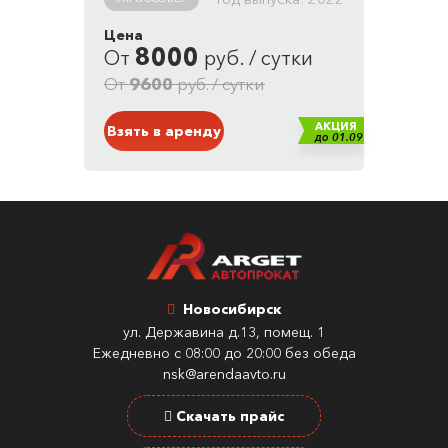
9.4 л. / 100 км
Цена
Привод: полный
8000
От
руб. / сутки
Кузов: Внедорожник
Белый
От
9600
руб. / сутки
АКЦИЯ
Взять в аренду
до 01.09
Новосибирск
ул. Державина д.13, помещ. 1
Ежедневно с 08:00 до 20:00 без обеда
nsk@arendaavto.ru
Скачать прайс