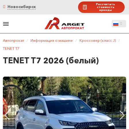
Рассчитать
Новосибирск
стоимость
аренды
Автопрокат
/
Информация о машине
/
Кроссовер (класс J)
/
TENET T7
TENET T7 2026 (белый)