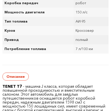
Коробка передач
робот
Мощность двигателя
150 л/с
Тип топлива
АИ-95
Кузов
Кроссовер
Привод
полный
Потребление топлива
7 л/100 км
Описание
TENET T7
- машина J класса, которая обладает
повышенной проходимостью и вместительным
салоном. Этот автомобиль для заядлых
путешественников оснащается робот коробкой
передач, надежным двигателем 1598 см
3
с
мощностью 150 лошадиных сил, имеет современный
салон с богатой комплектацией, высокий клиренс и