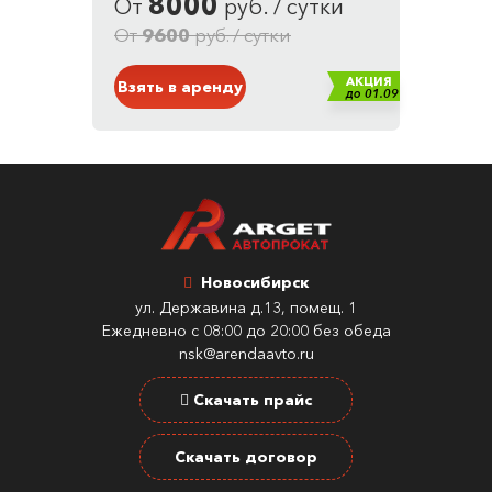
8000
От
руб. / сутки
Кузов: Внедорожник
Белый
От
9600
руб. / сутки
АКЦИЯ
Взять в аренду
до 01.09
Новосибирск
ул. Державина д.13, помещ. 1
Ежедневно с 08:00 до 20:00 без обеда
nsk@arendaavto.ru
Скачать прайс
Скачать договор