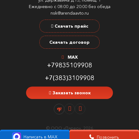
ул. Державина д.13, помещ. 1
Ежедневно с 08:00 до 20:00 без обеда
nsk@arendaavto.ru
Скачать прайс
Скачать договор
MAX
+79835109908
+7(383)3109908
Заказать звонок
© ООО «Парео», 2026
Написать в MAX
Позвонить