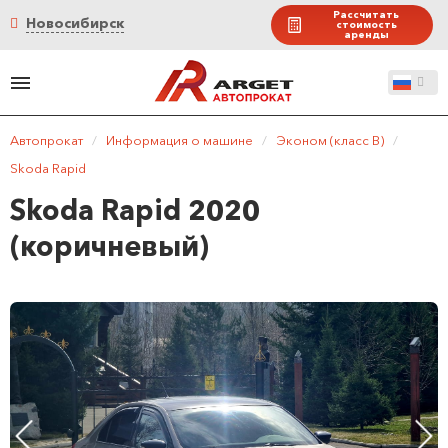
Рассчитать
Новосибирск
стоимость
аренды
Автопрокат
/
Информация о машине
/
Эконом (класс B)
/
Skoda Rapid
Skoda Rapid 2020
(коричневый)