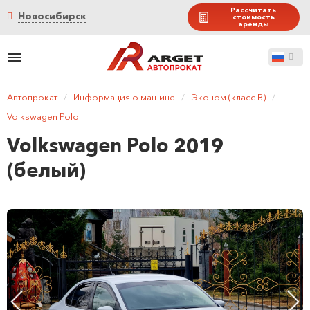
Рассчитать
Новосибирск
стоимость
аренды
Автопрокат
/
Информация о машине
/
Эконом (класс B)
/
Volkswagen Polo
Volkswagen Polo 2019
(белый)