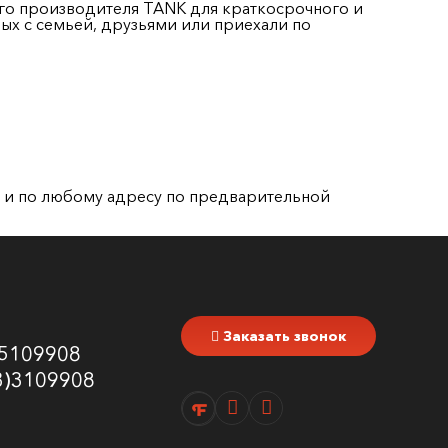
ого производителя TANK для краткосрочного и
х с семьей, друзьями или приехали по
я и по любому адресу по предварительной
Заказать звонок
5109908
3)3109908