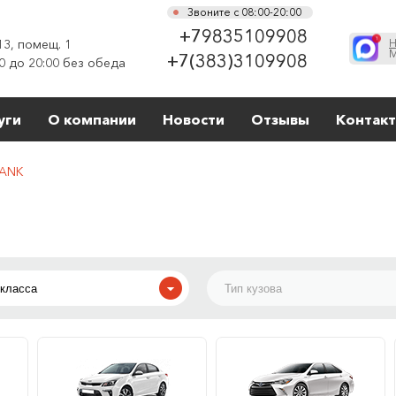
Звоните с 08:00-20:00
+79835109908
13, помещ. 1
Н
М
+7(383)3109908
0 до 20:00 без обеда
уги
О компании
Новости
Отзывы
Контак
ANK