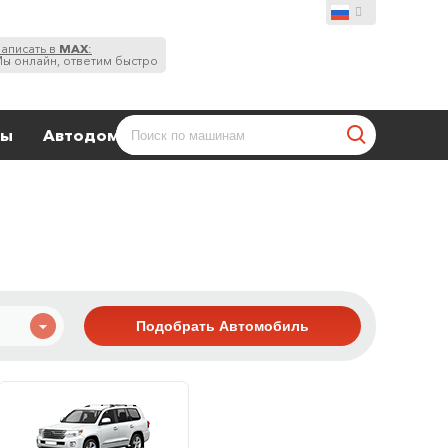
аписать в
MAX
:
ы онлайн, ответим быстро
ты
Автодома