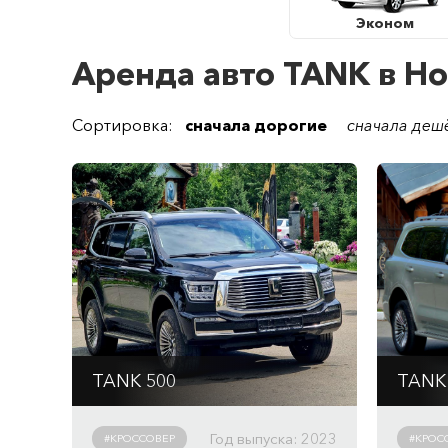
Эконом
Аренда авто TANK в Н
Сортировка:
сначала дорогие
сначала деш
TANK 500
TANK
Автомат
Авто
2993 см
3
/ 299 л/с
2993
Год выпуска: 2023
#КРОССОВЕР
#КРОС