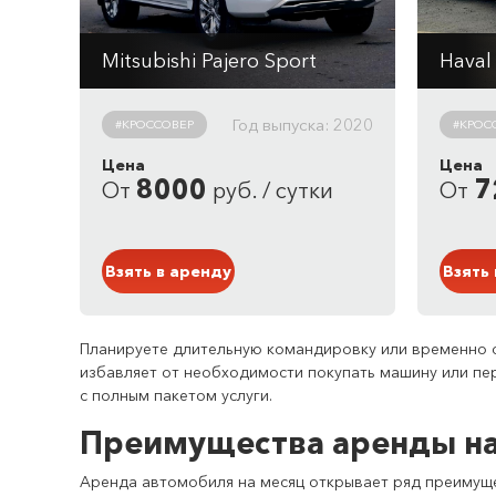
Mitsubishi Pajero Sport
Haval
Автомат
Авто
2998 см
3
/ 209 л/с
2000
Год выпуска: 2020
#КРОССОВЕР
#КРОС
7.4 л. / 100 км
8.2 л
Цена
Цена
Привод: полный
Прив
8000
7
От
руб. / сутки
От
Кузов: Внедорожник
Кузо
Белый
Сини
Взять в аренду
Взять
Планируете длительную командировку или временно о
избавляет от необходимости покупать машину или пе
с полным пакетом услуги.
Преимущества аренды на
Аренда автомобиля на месяц открывает ряд преимущ