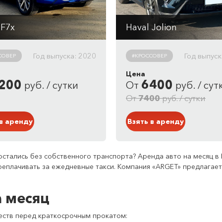
 F7x
Haval Jolion
мат
Робот
 см
3
/ 190 л/с
1499 см
3
/ 150 л/с
Год выпуска: 2020
Год выпуск
СОВЕР
#КРОССОВЕР
. / 100 км
6.4 л. / 100 км
Цена
од: полный
Привод: полный
200
6400
руб. / сутки
От
руб. / сут
в: Кроссовер
Кузов: Кроссовер
й
Черный
От
7400
руб. / сутки
 в аренду
Взять в аренду
стались без собственного транспорта? Аренда авто на месяц в
реплачивать за ежедневные такси. Компания «ARGET» предлагает
 месяц
еств перед краткосрочным прокатом: