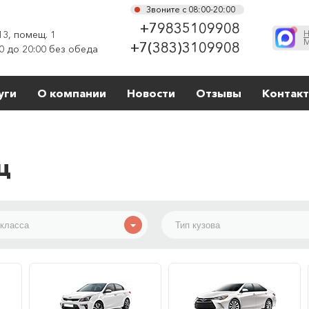
Звоните с 08:00-20:00
+79835109908
13, помещ. 1
Н
М
+7(383)3109908
0 до 20:00 без обеда
уги
О компании
Новости
Отзывы
Контак
ц