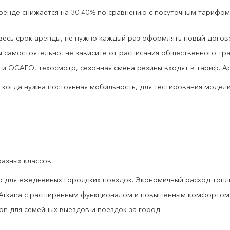
ренде снижается на 30-40% по сравнению с посуточным тарифом.
весь срок аренды, не нужно каждый раз оформлять новый догов
самостоятельно, не зависите от расписания общественного тра
 и ОСАГО, техосмотр, сезонная смена резины входят в тариф. А
 когда нужна постоянная мобильность, для тестирования модел
азных классов:
 Polo для ежедневных городских поездок. Экономичный расход топ
ult Arkana с расширенным функционалом и повышенным комфортом
olion для семейных выездов и поездок за город.