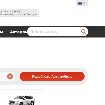
аписать в
MAX
:
ы онлайн, ответим быстро
ты
Автодома