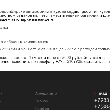
овосибирске автомобили в кузове седан. Такой тип кузо
оинством седанов является вместительный багажник и кла
нашем автопарке вы найдете:
сутки
разнообразных комплектациях
93 см3 и мощностью от 220 л.с. до 299 л.с. с расходом топлива о
е на срок от 1 суток и цене от 8000 рублей/сутки для а
точно позвонить по телефону +79835109908, оставить заяв
ли
Аренда авто
MAX
+7983
и
Эконом
+7(38
Комфорт