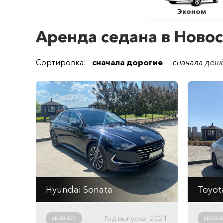
Эконом
Аренда седана в Ново
Сортировка:
сначала дорогие
сначала деш
Hyundai Sonata
Toyot
Автомат
Авто
2497 см
3
/ 180 л/с
2494
Год выпуска: 2021
#БИЗНЕС
#БИЗН