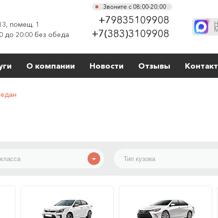
Звоните с 08:00-20:00
+79835109908
13, помещ. 1
Н
М
+7(383)3109908
0 до 20:00 без обеда
уги
О компании
Новости
Отзывы
Контак
едан